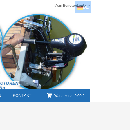
Mein Benutzerkonto
DE
DE
EN
NL
HU
N
KONTAKT
Warenkorb -
0,00 €