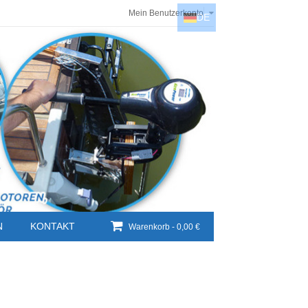
Mein Benutzerkonto
DE
DE
EN
NL
HU
N
KONTAKT
Warenkorb -
0,00 €