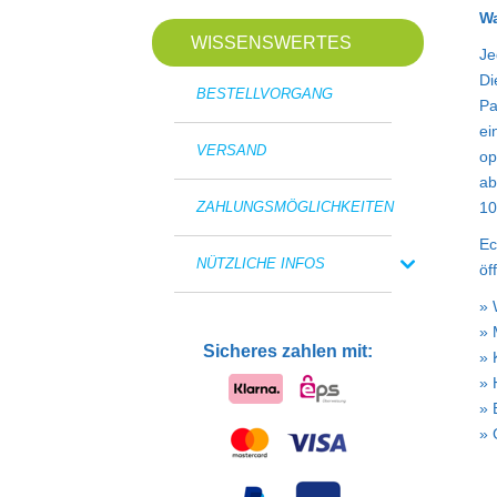
Wa
WISSENSWERTES
Je
Di
BESTELLVORGANG
Pa
ei
VERSAND
op
ab
10
ZAHLUNGSMÖGLICHKEITEN
Ec
NÜTZLICHE INFOS
öf
» 
» 
Sicheres zahlen mit:
» 
» 
» 
» 