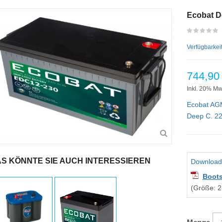
Ecobat D
Verfügbarkei
744,90
Inkl. 20% Mw
Ecobat AG
Deep C. 2
S KÖNNTE SIE AUCH INTERESSIEREN
Download
Boots
(Größe: 2