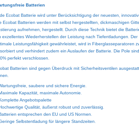
rtungsfreie Batterien
de Ecobat Batterie wird unter Berücksichtigung der neuesten, innovati
e Ecobat Batterien werden mit selbst hergestellten, dickmaschigen Git
stierung aufnehmen, hergestellt. Durch diese Technik bietet die Batte
n exzellentes Wiederherstellen der Leistung nach Tiefentladungen. Der b
timale Leistungsfähigkeit gewährleistet, wird in Fiberglasseparatoren 
sorbiert und verhindert zudem ein Auslaufen der Batterie. Die Pole s
0% perfekt verschlossen.
obat Batterien sind gegen Überdruck mit Sicherheitsventilen ausgestat
fnen.
Wartungsfreie, saubere und sichere Energie.
Maximale Kapazität, maximale Autonomie.
Komplette Angebotspalette
Hochwertige Qualität, äußerst robust und zuverlässig.
Batterien entsprechen den EU und US Normen.
Geringe Selbstentladung für längere Standzeiten.