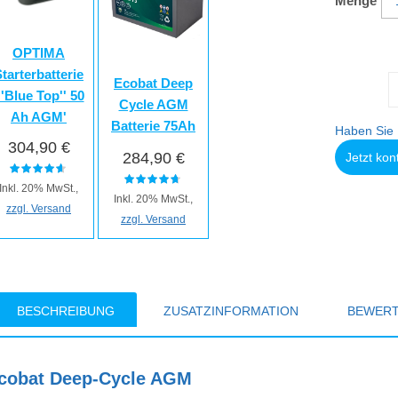
Menge
OPTIMA
tarterbatterie
Ecobat Deep
''Blue Top'' 50
Cycle AGM
Ah AGM'
Batterie 75Ah
Haben Sie 
304,90 €
284,90 €
Jetzt kon
Inkl. 20% MwSt.,
Inkl. 20% MwSt.,
zzgl. Versand
zzgl. Versand
BESCHREIBUNG
ZUSATZINFORMATION
BEWER
cobat Deep-Cycle AGM