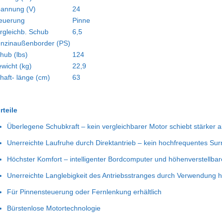
annung (V)
24
euerung
Pinne
rgleichb. Schub
6,5
nzinaußenborder (PS)
hub (lbs)
124
wicht (kg)
22,9
haft- länge (cm)
63
rteile
Überlegene Schubkraft – kein vergleichbarer Motor schiebt stärker 
Unerreichte Laufruhe durch Direktantrieb – kein hochfrequentes Sur
Höchster Komfort – intelligenter Bordcomputer und höhenverstellbar
Unerreichte Langlebigkeit des Antriebsstranges durch Verwendung h
Für Pinnensteuerung oder Fernlenkung erhältlich
Bürstenlose Motortechnologie