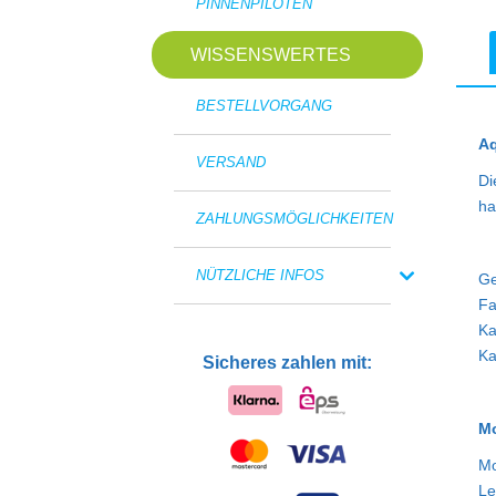
PINNENPILOTEN
WISSENSWERTES
BESTELLVORGANG
Aq
VERSAND
Di
ha
ZAHLUNGSMÖGLICHKEITEN
NÜTZLICHE INFOS
Ge
Fa
Ka
Ka
Sicheres zahlen mit:
Mo
Mo
Le