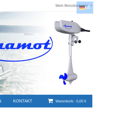
Mein Benutzerkonto
DE
DE
EN
NL
HU
N
KONTAKT
Warenkorb -
0,00 €