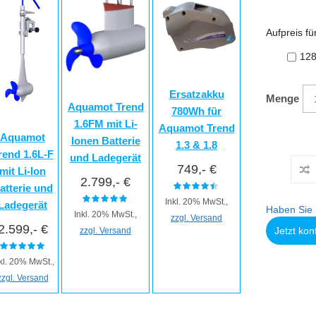
Aufpreis fü
12
Ersatzakku
Menge
Aquamot Trend
780Wh für
1.6FM mit Li-
Aquamot Trend
Aquamot
Ionen Batterie
1.3 & 1.8
rend 1.6L-F
und Ladegerät
749,- €
mit Li-Ion
2.799,- €
atterie und
Inkl. 20% MwSt.,
Ladegerät
Haben Sie 
Inkl. 20% MwSt.,
zzgl. Versand
2.599,- €
Jetzt kon
zzgl. Versand
kl. 20% MwSt.,
zzgl. Versand