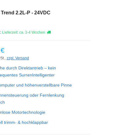
Trend 2.2L-P - 24VDC
t:
Lieferzeit: ca. 3-4 Wochen
 €
St.,
zzgl. Versand
he durch Direktantrieb – kein
equentes SurrenIntelligenter
mputer und höhenverstellbare Pinne
innensteuerung oder Fernlenkung
ich
nlose Motortechnologie
l trimm- & hochklappbar