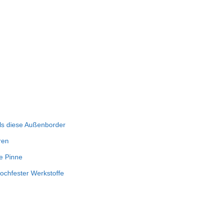
als diese Außenborder
ren
e Pinne
ochfester Werkstoffe