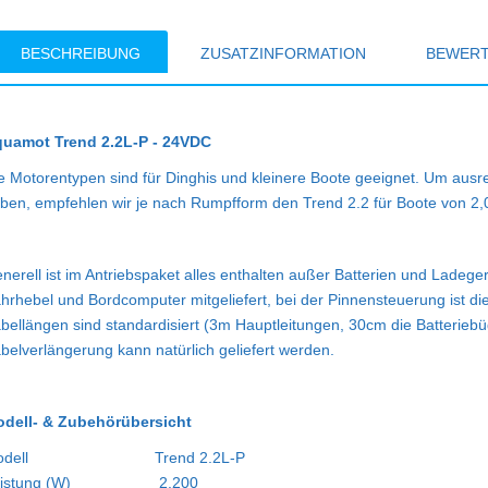
BESCHREIBUNG
ZUSATZINFORMATION
BEWER
uamot Trend 2.2L-P - 24VDC
e Motorentypen sind für Dinghis und kleinere Boote geeignet. Um au
ben, empfehlen wir je nach Rumpfform den Trend 2.2 für Boote von 2,
nerell ist im Antriebspaket alles enthalten außer Batterien und Ladeg
hrhebel und Bordcomputer mitgeliefert, bei der Pinnensteuerung ist dies
bellängen sind standardisiert (3m Hauptleitungen, 30cm die Batterieb
belverlängerung kann natürlich geliefert werden.
dell- & Zubehörübersicht
dell
Trend 2.2L-P
istung (W)
2.200