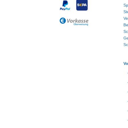
Sp
St
Ve
Be
Sc
Ge
Sc
Vo