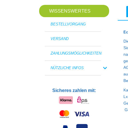
WISSENSWERTES
BESTELLVORGANG
Ec
VERSAND
Di
Si
ZAHLUNGSMÖGLICHKEITEN
na
ge
AG
NÜTZLICHE INFOS
au
Be
Ka
Sicheres zahlen mit:
L
Ge
G