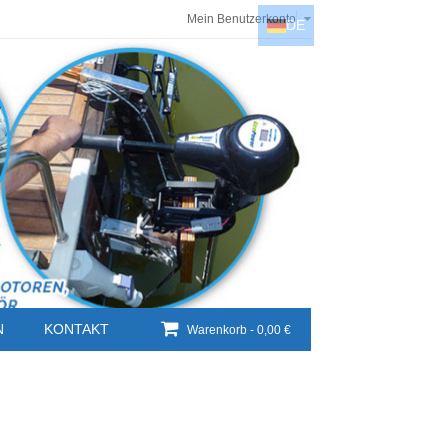
Mein Benutzerkonto
DE
DE
EN
NL
HU
N
KONTAKT
Warenkorb -
0,00 €