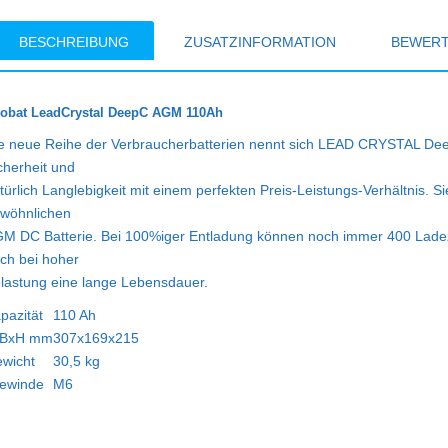
BESCHREIBUNG
ZUSATZINFORMATION
BEWER
obat LeadCrystal DeepC AGM 110Ah
e neue Reihe der Verbraucherbatterien nennt sich LEAD CRYSTAL Dee
cherheit und
türlich Langlebigkeit mit einem perfekten Preis-Leistungs-Verhältnis. 
wöhnlichen
M DC Batterie. Bei 100%iger Entladung können noch immer 400 Ladezy
ch bei hoher
lastung eine lange Lebensdauer.
pazität
110 Ah
xBxH mm
307x169x215
wicht
30,5 kg
ewinde
M6