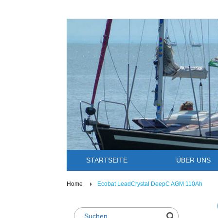
STARTSEITE
ÜBER UNS
Home
Ecobat LeadCrystal DeepC AGM 110Ah
Suche