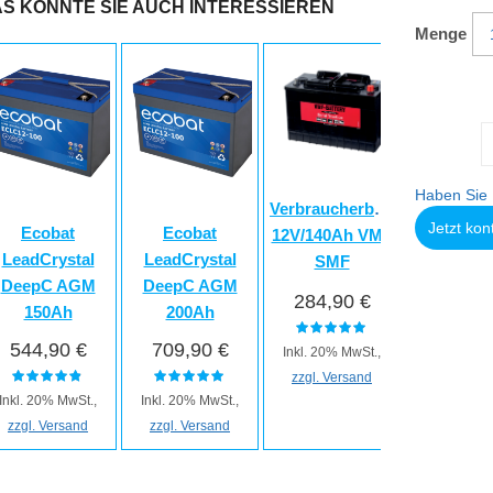
S KÖNNTE SIE AUCH INTERESSIEREN
Menge
Haben Sie 
Verbraucherbatterie
Jetzt kon
Ecobat
Ecobat
12V/140Ah VMF
LeadCrystal
LeadCrystal
SMF
DeepC AGM
DeepC AGM
284,90 €
150Ah
200Ah
544,90 €
709,90 €
Inkl. 20% MwSt.,
zzgl. Versand
Inkl. 20% MwSt.,
Inkl. 20% MwSt.,
zzgl. Versand
zzgl. Versand