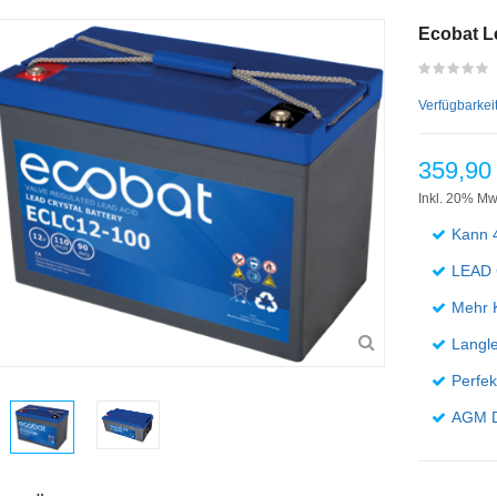
Ecobat L
Verfügbarkei
359,90
Inkl. 20% Mw
Kann 
LEAD 
Mehr K
Langle
Perfek
AGM D