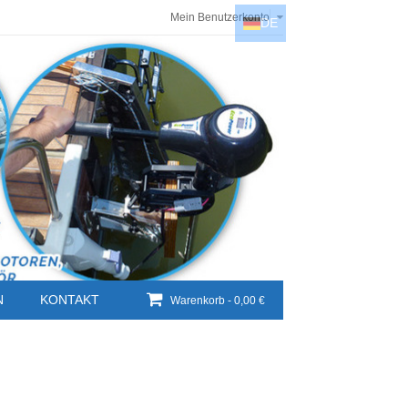
Mein Benutzerkonto
DE
DE
EN
NL
HU
N
KONTAKT
Warenkorb -
0,00 €