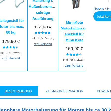
Halterung f.
Außenbordmotore,
Haben Sie 
schräge
Jetzt kon
Ausführung
altegestell für
MinnKota
otor bis max.
114,90 €
Motorhalterung
80 kg
speziell für
Inkl. 20% MwSt.,
Minn Kota
179,90 €
zzgl. Versand
159,90 €
Inkl. 20% MwSt.,
zzgl. Versand
Inkl. 20% MwSt.,
zzgl. Versand
BESCHREIBUNG
ZUSATZINFORMATION
BEWER
lappbare Motorhalterung für Motore bis ca.30 