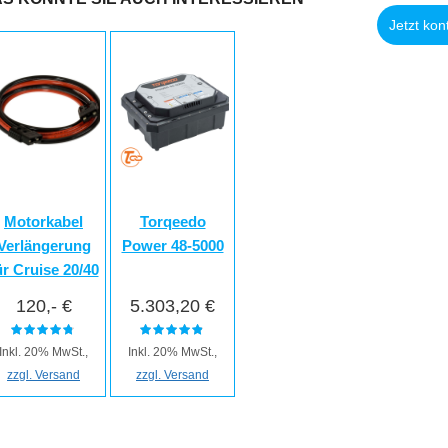
Jetzt kon
Motorkabel
Torqeedo
Verlängerung
Power 48-5000
ür Cruise 20/40
120,- €
5.303,20 €
Inkl. 20% MwSt.,
Inkl. 20% MwSt.,
zzgl. Versand
zzgl. Versand