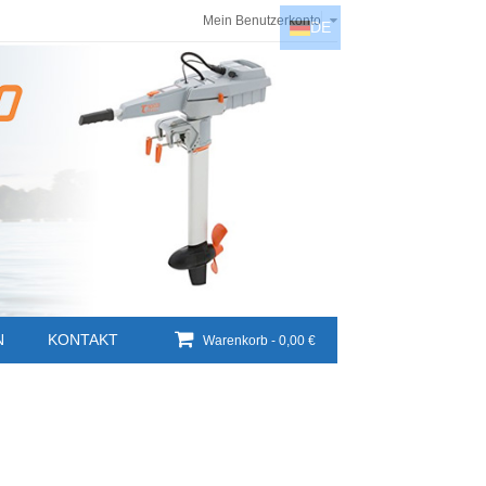
Mein Benutzerkonto
DE
DE
EN
NL
HU
N
KONTAKT
Warenkorb -
0,00 €