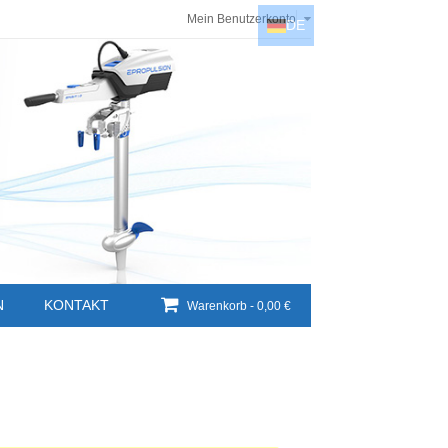
Mein Benutzerkonto
DE
DE
EN
NL
HU
N
KONTAKT
Warenkorb -
0,00 €