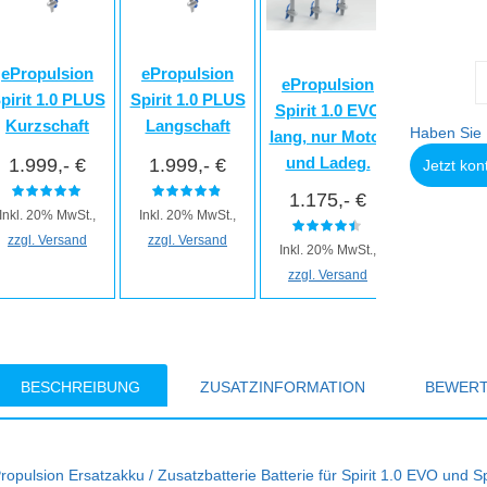
ePropulsion
ePropulsion
ePropulsion
pirit 1.0 PLUS
Spirit 1.0 PLUS
Spirit 1.0 EVO
Kurzschaft
Langschaft
Haben Sie 
lang, nur Motor
und Ladeg.
1.999,- €
1.999,- €
Jetzt kon
1.175,- €
Inkl. 20% MwSt.,
Inkl. 20% MwSt.,
zzgl. Versand
zzgl. Versand
Inkl. 20% MwSt.,
zzgl. Versand
BESCHREIBUNG
ZUSATZINFORMATION
BEWER
ropulsion Ersatzakku / Zusatzbatterie Batterie für Spirit 1.0 EVO und S