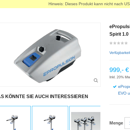
Hinweis: Dieses Produkt kann nicht nach US 
ePropulsi
Spirit 1.
Verfügbarkei
999,- €
Inkl. 20% Mw
ePropu
EVO un
S KÖNNTE SIE AUCH INTERESSIEREN
Menge